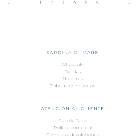
←
1
2
3
4
5
6
→
SARDINA DI MARE
Wholesale
Tiendas
Nosotros
Trabaja con nosotros
ATENCIÓN AL CLIENTE
Guía de Tallas
Política comercial
Cambios y devoluciones