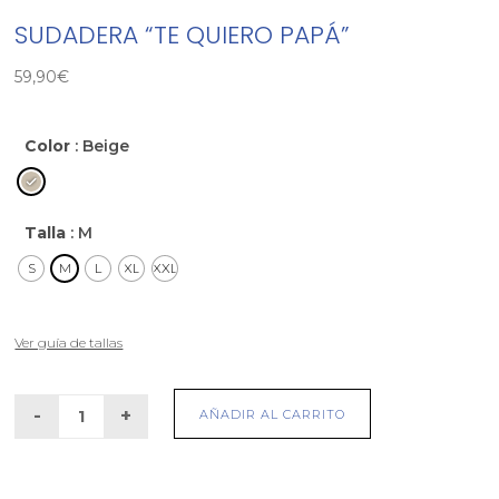
SUDADERA “TE QUIERO PAPÁ”
59,90
€
Color
: Beige
Talla
: M
S
M
L
XL
XXL
Ver guía de tallas
AÑADIR AL CARRITO