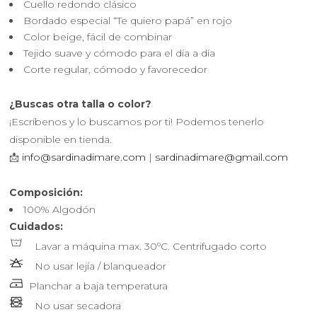
Cuello redondo clásico
Bordado especial “Te quiero papá” en rojo
Color beige, fácil de combinar
Tejido suave y cómodo para el día a día
Corte regular, cómodo y favorecedor
¿Buscas otra talla o color?
¡Escríbenos y lo buscamos por ti! Podemos tenerlo
disponible en tienda.
📩
info@sardinadimare.com
|
sardinadimare@gmail.com
Composición:
100% Algodón
Cuidados:
Lavar a máquina max. 30ºC. Centrifugado corto
No usar lejía / blanqueador
Planchar a baja temperatura
No usar secadora