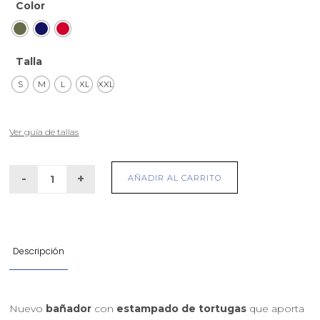
Color
Talla
S
M
L
XL
XXL
Ver guía de tallas
AÑADIR AL CARRITO
Descripción
Nuevo
bañador
con
estampado de tortugas
que aporta