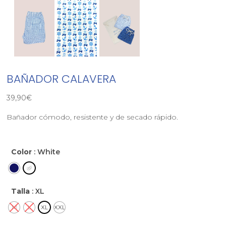
BAÑADOR CALAVERA
39,90
€
Bañador cómodo, resistente y de secado rápido.
Color
: White
Talla
: XL
M
L
XL
XXL